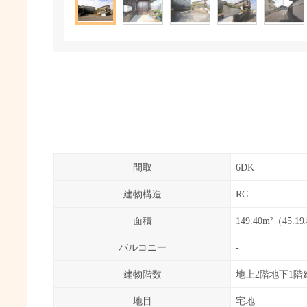
間取
6DK
建物構造
RC
面積
149.40m²（45.
バルコニー
-
建物階数
地上2階地下1階
地目
宅地