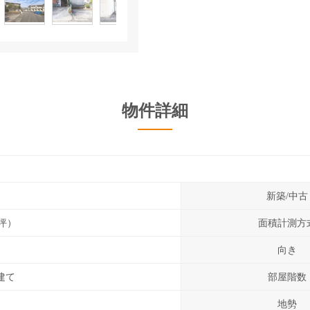
物件詳細
新築/中古
19坪）
面積計測方
向き
建て
部屋階数
地勢