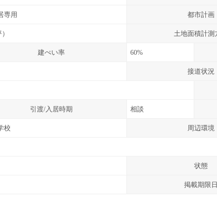
居専用
都市計画
8坪）
土地面積計測
建ぺい率
60%
接道状況
引渡/入居時期
相談
学校
周辺環境
状態
掲載期限