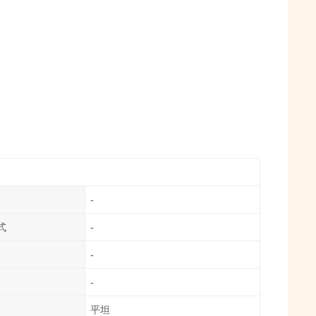
-
式
-
-
-
平坦