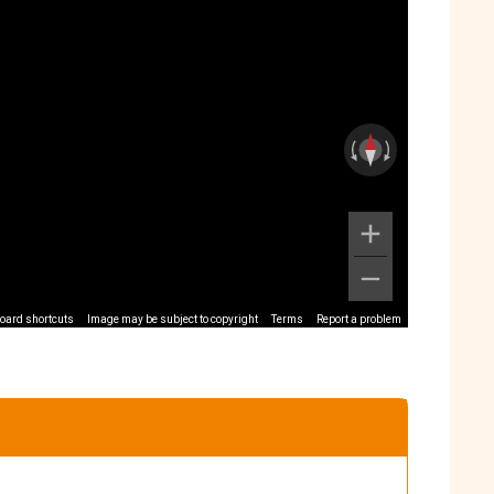
oard shortcuts
Image may be subject to copyright
Terms
Report a problem