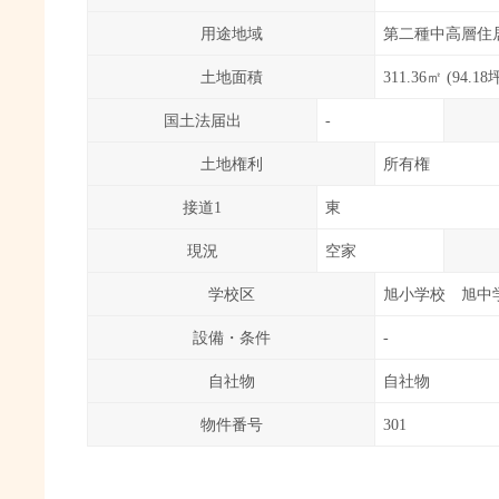
用途地域
第二種中高層住
土地面積
311.36㎡ (94.1
国土法届出
-
土地権利
所有権
接道1
東
現況
空家
学校区
旭小学校 旭中
設備・条件
-
自社物
自社物
物件番号
301