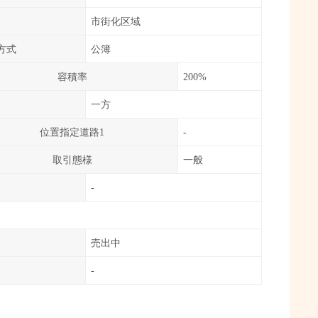
市街化区域
方式
公簿
容積率
200%
一方
位置指定道路1
-
取引態様
一般
-
売出中
日
-