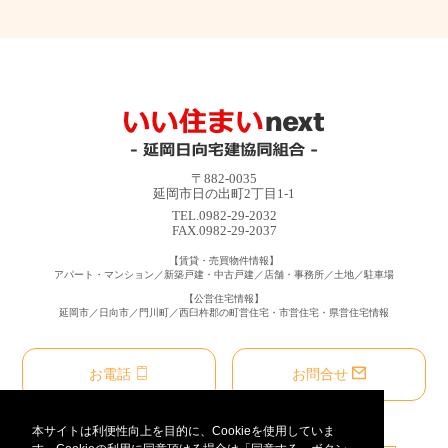
〒882-0035
延岡市日の出町2丁目1-1
TEL.0982-29-2032
FAX.0982-29-2037
【賃貸・売買物件情報】
アパート・マンション／新築戸建・中古戸建／店舗・事務所／土地／駐車場
【公営住宅情報】
延岡市／日向市／門川町／西臼杵郡の町営住宅・市営住宅・県営住宅情報
お電話
お問合せ
本サイトは利便性向上を目的に、Cookieを使用していま