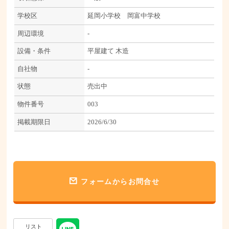
学校区
延岡小学校 岡富中学校
周辺環境
-
設備・条件
平屋建て
木造
自社物
-
状態
売出中
物件番号
003
掲載期限日
2026/6/30
フォームからお問合せ
リスト