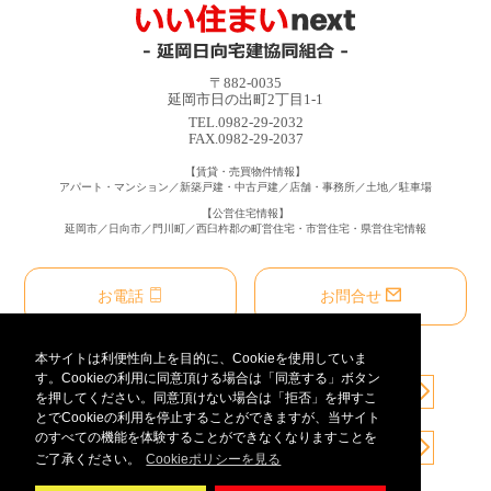
〒882-0035
延岡市日の出町2丁目1-1
TEL.0982-29-2032
FAX.0982-29-2037
【賃貸・売買物件情報】
アパート・マンション／新築戸建・中古戸建／店舗・事務所／土地／駐車場
【公営住宅情報】
延岡市／日向市／門川町／西臼杵郡の町営住宅・市営住宅・県営住宅情報
お電話
お問合せ
本サイトは利便性向上を目的に、Cookieを使用していま
す。Cookieの利用に同意頂ける場合は「同意する」ボタン
を押してください。同意頂けない場合は「拒否」を押すこ
とでCookieの利用を停止することができますが、当サイト
のすべての機能を体験することができなくなりますことを
ご了承ください。
Cookieポリシーを見る