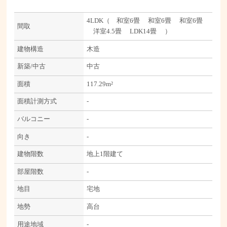
4LDK（ 和室6畳 和室6畳 和室6畳
間取
洋室4.5畳 LDK14畳 ）
建物構造
木造
新築/中古
中古
面積
117.29m²
面積計測方式
-
バルコニー
-
向き
-
建物階数
地上1階建て
部屋階数
-
地目
宅地
地勢
高台
用途地域
-