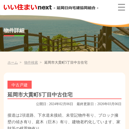
物件詳細
ホーム
物件検索
延岡市大貫町5丁目中古住宅
中古戸建
延岡市大貫町5丁目中古住宅
公開日 : 2024年02月06日 最終更新日：2026年03月06日
接道は2項道路、下水道未接続、未登記物件有り、ブロック擁
壁の傾き有り、庭木（巨木）有り、建物老朽化しています、家
財等の残置物有り