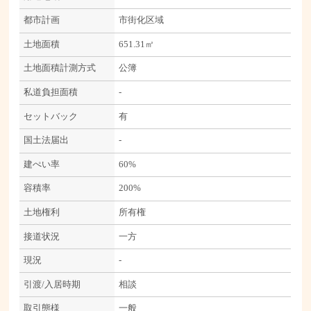
都市計画
市街化区域
土地面積
651.31㎡
土地面積計測方式
公簿
私道負担面積
-
セットバック
有
国土法届出
-
建ぺい率
60%
容積率
200%
土地権利
所有権
接道状況
一方
現況
-
引渡/入居時期
相談
取引態様
一般