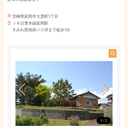
宮崎県延岡市大貫町5丁目
ＪＲ日豊本線延岡駅
すみれ団地前バス停まで徒歩3分
1
/
2