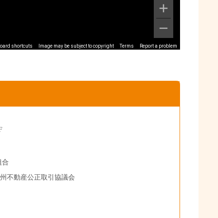
oard shortcuts
Image may be subject to copyright
Terms
Report a problem
F
組合
九州不動産公正取引協議会