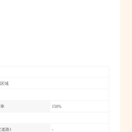
化区域
積率
150%
定道路1
-