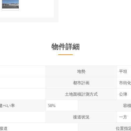
物件詳細
地勢
平坦
都市計画
市街
土地面積計測方式
公簿
建ぺい率
50%
容
接道状況
一方
に接道
位置指