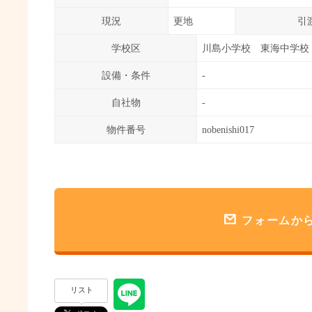
現況
更地
引
学校区
川島小学校 東海中学校
設備・条件
-
自社物
-
物件番号
nobenishi017
フォームか
リスト