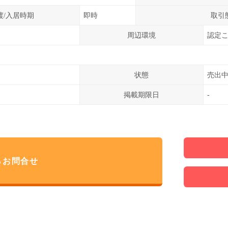
渡/入居時期
即時
取引
周辺環境
認定こ
状態
売出
掲載期限日
-
らお問合せ