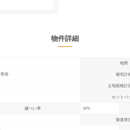
物件詳細
地勢
居専用
都市計
土地面積計
セットバ
建ぺい率
50%
接道状