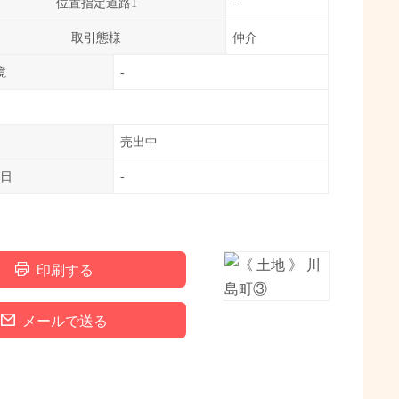
位置指定道路1
-
取引態様
仲介
境
-
売出中
日
-
印刷する
メールで送る