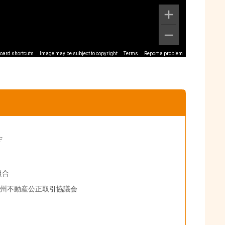
oard shortcuts
Image may be subject to copyright
Terms
Report a problem
F
組合
九州不動産公正取引協議会