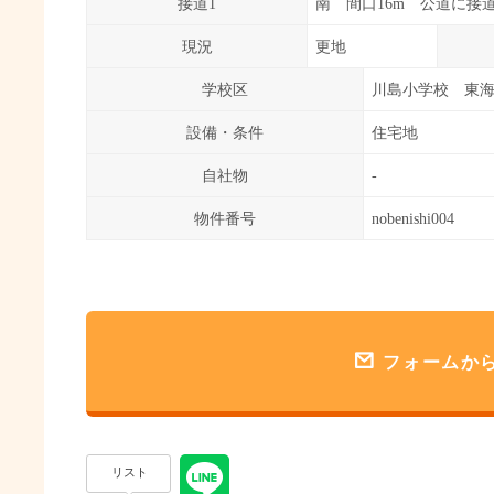
接道1
南 間口16m 公道に接
現況
更地
学校区
川島小学校 東
設備・条件
住宅地
自社物
-
物件番号
nobenishi004
フォームか
リスト