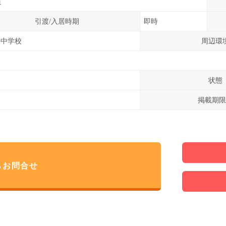
道
引渡/入居時期
即時
海中学校
周辺環
状態
掲載期限
らお問合せ