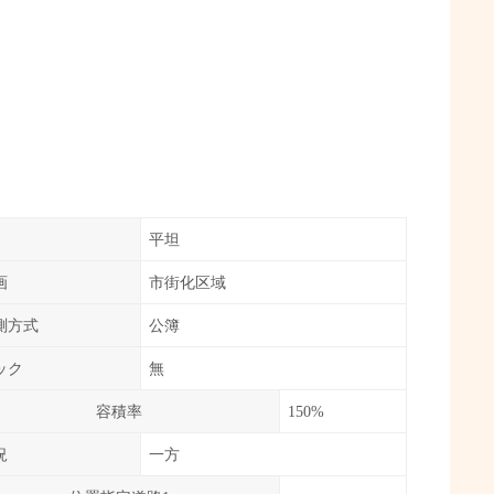
平坦
画
市街化区域
測方式
公簿
ック
無
容積率
150%
況
一方