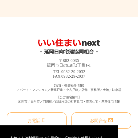
〒882-0035
延岡市日の出町2丁目1-1
TEL.0982-29-2032
FAX.0982-29-2037
【賃貸・売買物件情報】
アパート・マンション／新築戸建・中古戸建／店舗・事務所／土地／駐車場
【公営住宅情報】
延岡市／日向市／門川町／西臼杵郡の町営住宅・市営住宅・県営住宅情報
お電話
お問合せ
本サイトは利便性向上を目的に、Cookieを使用していま