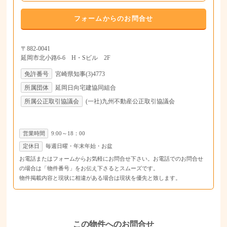
フォームからのお問合せ
〒882-0041
延岡市北小路6-6 H・Sビル 2F
免許番号
宮崎県知事(3)4773
所属団体
延岡日向宅建協同組合
所属公正取引協議会
(一社)九州不動産公正取引協議会
営業時間
9:00～18：00
定休日
毎週日曜・年末年始・お盆
お電話またはフォームからお気軽にお問合せ下さい。お電話でのお問合せ
の場合は「物件番号」をお伝え下さるとスムーズです。
物件掲載内容と現状に相違がある場合は現状を優先と致します。
この物件へのお問合せ