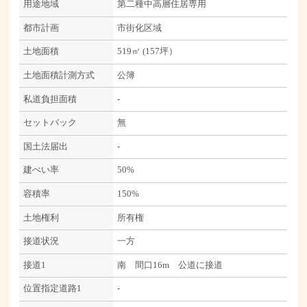
用途地域
第二種中高層住居専用
都市計画
市街化区域
土地面積
519㎡ (157坪）
土地面積計測方式
公簿
私道負担面積
-
セットバック
無
国土法届出
-
建ぺい率
50%
容積率
150%
土地権利
所有権
接道状況
一方
接道1
南 間口16m 公道に接道
位置指定道路1
-