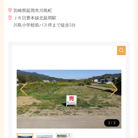
宮崎県延岡市川島町
ＪＲ日豊本線北延岡駅
川島小学校前バス停まで徒歩5分
1
/
3