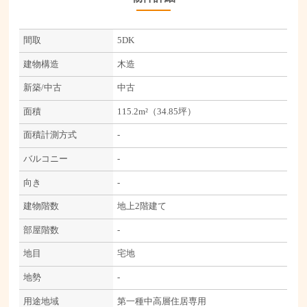
間取
5DK
建物構造
木造
新築/中古
中古
面積
115.2m²（34.85坪）
面積計測方式
-
バルコニー
-
向き
-
建物階数
地上2階建て
部屋階数
-
地目
宅地
地勢
-
用途地域
第一種中高層住居専用