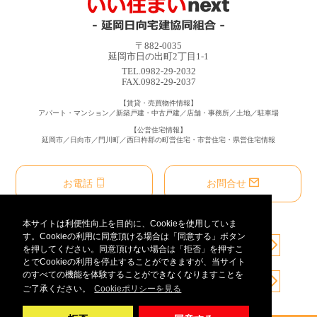
〒882-0035
延岡市日の出町2丁目1-1
TEL.0982-29-2032
FAX.0982-29-2037
【賃貸・売買物件情報】
アパート・マンション／新築戸建・中古戸建／店舗・事務所／土地／駐車場
【公営住宅情報】
延岡市／日向市／門川町／西臼杵郡の町営住宅・市営住宅・県営住宅情報
お電話
お問合せ
本サイトは利便性向上を目的に、Cookieを使用していま
す。Cookieの利用に同意頂ける場合は「同意する」ボタン
を押してください。同意頂けない場合は「拒否」を押すこ
とでCookieの利用を停止することができますが、当サイト
のすべての機能を体験することができなくなりますことを
ご了承ください。
Cookieポリシーを見る