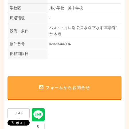
学校区
旭小学校 旭中学校
周辺環境
-
バス・トイレ別
公営水道
下水
駐車場有2
設備・条件
台
木造
物件番号
konohana094
掲載期限日
-
フォームからお問合せ
リスト