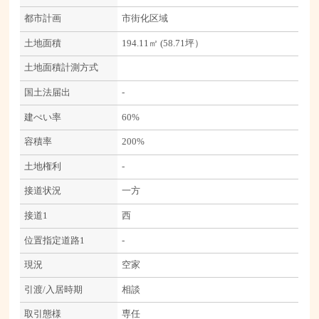
都市計画
市街化区域
土地面積
194.11㎡ (58.71坪）
土地面積計測方式
国土法届出
-
建ぺい率
60%
容積率
200%
土地権利
-
接道状況
一方
接道1
西
位置指定道路1
-
現況
空家
引渡/入居時期
相談
取引態様
専任