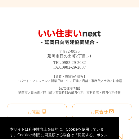
〒882-0035
延岡市日の出町2丁目1-1
TEL.0982-29-2032
FAX.0982-29-2037
【賃貸・売買物件情報】
アパート・マンション／新築戸建・中古戸建／店舗・事務所／土地／駐車場
【公営住宅情報】
延岡市／日向市／門川町／西臼杵郡の町営住宅・市営住宅・県営住宅情報
お電話
お問合せ
本サイトは利便性向上を目的に、Cookieを使用していま
す。Cookieの利用に同意頂ける場合は「同意する」ボタン