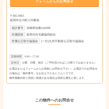
フォームからのお問合せ
〒882-0063
延岡市古川町1250番地
免許番号
宮崎県知事(4)4498
所属団体
延岡日向宅建協同組合
所属公正取引協議会
(一社)九州不動産公正取引協議会
営業時間
9:00～17:00
定休日
土曜、日曜、祝日（ご予約頂ければこの限りではありません）
お電話またはフォームからお気軽にお問合せ下さい。お電話でのお問合せ
の場合は「物件番号」をお伝え下さるとスムーズです。
物件掲載内容と現状に相違がある場合は現状を優先と致します。
この物件へのお問合せ