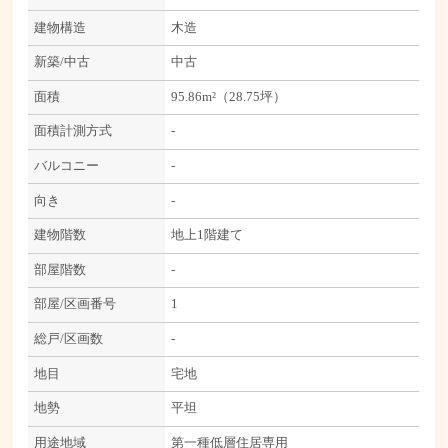
建物構造
木造
新築/中古
中古
面積
95.86m²（28.75坪）
面積計測方式
-
バルコニー
-
向き
-
建物階数
地上1階建て
部屋階数
-
部屋/区画番号
1
総戸/区画数
-
地目
宅地
地勢
平坦
用途地域
第一種低層住居専用