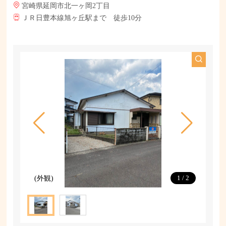
宮崎県延岡市北一ヶ岡2丁目
ＪＲ日豊本線旭ヶ丘駅まで 徒歩10分
(外観)
(外観)
1
/
2