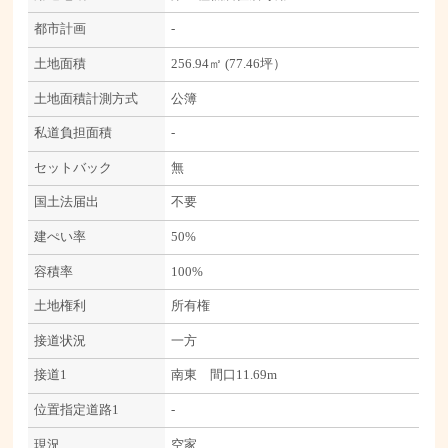
都市計画
-
土地面積
256.94㎡ (77.46坪）
土地面積計測方式
公簿
私道負担面積
-
セットバック
無
国土法届出
不要
建ぺい率
50%
容積率
100%
土地権利
所有権
接道状況
一方
接道1
南東 間口11.69m
位置指定道路1
-
現況
空家