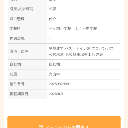
引渡/入居時期
相談
取引態様
仲介
学校区
一ケ岡小学校 土々呂中学校
周辺環境
-
平屋建て
バス・トイレ別
プロパンガス
設備・条件
公営水道
下水
駐車場有１台
木造
自社物
自社物
状態
売出中
物件番号
20250929001
掲載期限日
2026/8/31
フォームからお問合せ