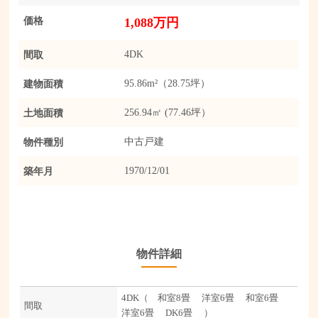
価格
1,088万円
間取
4DK
建物面積
95.86m²（28.75坪）
土地面積
256.94㎡ (77.46坪）
物件種別
中古戸建
築年月
1970/12/01
物件詳細
4DK（ 和室8畳 洋室6畳 和室6畳
間取
洋室6畳 DK6畳 ）