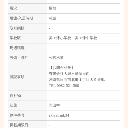
現況
更地
引渡/入居時期
相談
取引態様
-
学校区
美々津小学校 美々津中学校
周辺環境
-
設備・条件
公営水道
【お問合せ先】
有限会社大興不動産日向
特記事項
宮崎県日向市北町１丁目８９番地
TEL:0982-52-1500
自社物
-
状態
売出中
物件番号
akiyabank34
掲載期限日
-