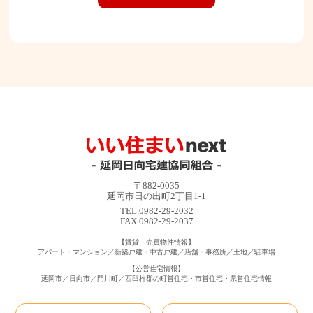
〒882-0035
延岡市日の出町2丁目1-1
TEL.0982-29-2032
FAX.0982-29-2037
【賃貸・売買物件情報】
アパート・マンション／新築戸建・中古戸建／店舗・事務所／土地／駐車場
【公営住宅情報】
延岡市／日向市／門川町／西臼杵郡の町営住宅・市営住宅・県営住宅情報