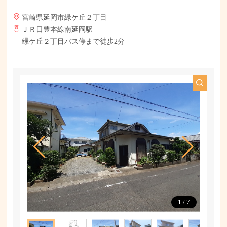
宮崎県延岡市緑ケ丘２丁目
ＪＲ日豊本線南延岡駅
緑ケ丘２丁目バス停まで徒歩2分
1
/
7