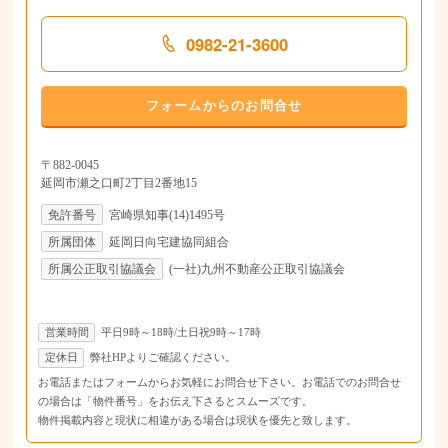
0982-21-3600
フォームからのお問合せ
〒882-0045
延岡市瀬之口町2丁目2番地15
免許番号
宮崎県知事(14)1495号
所属団体
延岡日向宅建協同組合
所属公正取引協議会
(一社)九州不動産公正取引協議会
営業時間
平日9時～18時/土日祝9時～17時
定休日
弊社HPよりご確認ください。
お電話またはフォームからお気軽にお問合せ下さい。お電話でのお問合せ
の場合は「物件番号」をお伝え下さるとスムーズです。
物件掲載内容と現状に相違がある場合は現状を優先と致します。