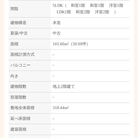
5LDK（ 和室1階 和室1階 洋室1階
間取
LDK1階 和室2階 洋室2階 ）
建物構造
木造
新築/中古
中古
面積
165.60m²（50.09坪）
面積計測方式
-
バルコニー
-
向き
-
建物階数
地上2階建て
部屋階数
-
敷地全体面積
318.44m²
延べ床面積
-
建築面積
-