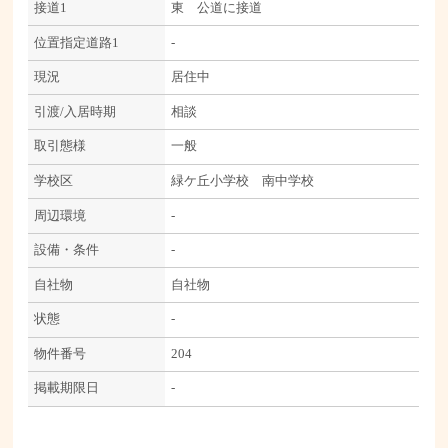
接道1
東 公道に接道
位置指定道路1
-
現況
居住中
引渡/入居時期
相談
取引態様
一般
学校区
緑ケ丘小学校 南中学校
周辺環境
-
設備・条件
-
自社物
自社物
状態
-
物件番号
204
掲載期限日
-