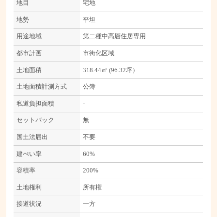
地目
宅地
地勢
平坦
用途地域
第二種中高層住居専用
都市計画
市街化区域
土地面積
318.44㎡ (96.32坪）
土地面積計測方式
公簿
私道負担面積
-
セットバック
無
国土法届出
不要
建ぺい率
60%
容積率
200%
土地権利
所有権
接道状況
一方