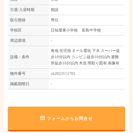
引渡/入居時期
相談
取引態様
専任
学校区
日知屋東小学校 富島中学校
周辺環境
-
角地
住宅地
オール電化
下水
スーパー徒
設備・条件
歩10分以内
コンビニ徒歩10分以内
避難
所徒歩10分以内
木造
間取り図有
画像有
物件番号
ch2023111701
掲載期限日
-
フォームからお問合せ