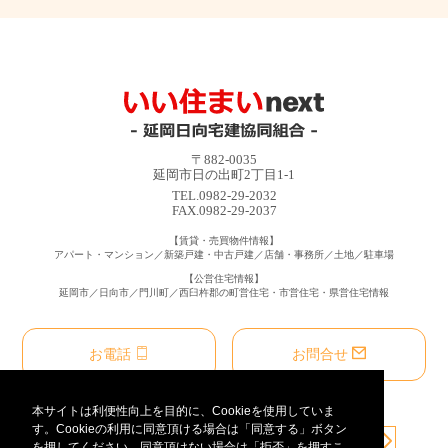
〒882-0035
延岡市日の出町2丁目1-1
TEL.0982-29-2032
FAX.0982-29-2037
【賃貸・売買物件情報】
アパート・マンション／新築戸建・中古戸建／店舗・事務所／土地／駐車場
【公営住宅情報】
延岡市／日向市／門川町／西臼杵郡の町営住宅・市営住宅・県営住宅情報
お電話
お問合せ
本サイトは利便性向上を目的に、Cookieを使用していま
す。Cookieの利用に同意頂ける場合は「同意する」ボタン
を押してください。同意頂けない場合は「拒否」を押すこ