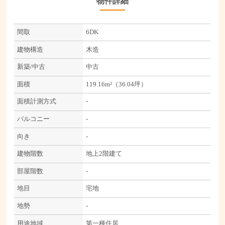
物件詳細
間取
6DK
建物構造
木造
新築/中古
中古
面積
119.16m²（36.04坪）
面積計測方式
-
バルコニー
-
向き
-
建物階数
地上2階建て
部屋階数
-
地目
宅地
地勢
-
用途地域
第一種住居