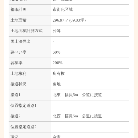
都市計画
市街化区域
土地面積
296.97㎡ (89.83坪）
土地面積計測方式
公簿
国土法届出
-
建ぺい率
60%
容積率
200%
土地権利
所有権
接道状況
角地
接道1
北東 幅員6m 公道に接道
位置指定道路1
-
接道2
北西 幅員6m 公道に接道
位置指定道路2
-
現況
空家