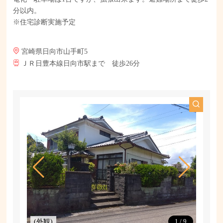
分以内。
※住宅診断実施予定
宮崎県日向市山手町5
ＪＲ日豊本線日向市駅まで 徒歩26分
(外観)
(間取)
1
/
9