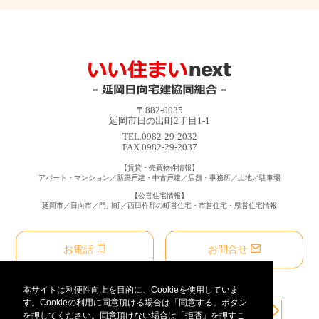
〒882-0035
延岡市日の出町2丁目1-1
TEL.0982-29-2032
FAX.0982-29-2037
【賃貸・売買物件情報】
アパート・マンション／新築戸建・中古戸建／店舗・事務所／土地／駐車場
【公営住宅情報】
延岡市／日向市／門川町／西臼杵郡の町営住宅・市営住宅・県営住宅情報
お電話
お問合せ
本サイトは利便性向上を目的に、Cookieを使用していま
す。Cookieの利用に同意頂ける場合は「同意する」ボタン
を押してください。同意頂けない場合は「拒否」を押すこ