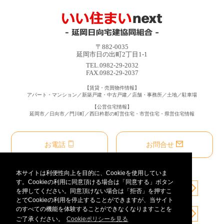
〒882-0035
延岡市日の出町2丁目1-1
TEL.0982-29-2032
FAX.0982-29-2037
【賃貸・売買物件情報】
アパート・マンション／新築戸建・中古戸建／店舗・事務所／土地／駐車場
【公営住宅情報】
延岡市／日向市／門川町／西臼杵郡の町営住宅・市営住宅・県営住宅情報
お電話
お問合せ
本サイトは利便性向上を目的に、Cookieを使用していま
す。Cookieの利用に同意頂ける場合は「同意する」ボタン
を押してください。同意頂けない場合は「拒否」を押すこ
とでCookieの利用を停止することができますが、当サイト
のすべての機能を体験することができなくなりますことを
ご了承ください。
Cookieポリシーを見る