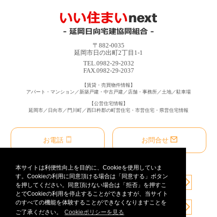
〒882-0035
延岡市日の出町2丁目1-1
TEL.0982-29-2032
FAX.0982-29-2037
【賃貸・売買物件情報】
アパート・マンション／新築戸建・中古戸建／店舗・事務所／土地／駐車場
【公営住宅情報】
延岡市／日向市／門川町／西臼杵郡の町営住宅・市営住宅・県営住宅情報
お電話
お問合せ
本サイトは利便性向上を目的に、Cookieを使用していま
す。Cookieの利用に同意頂ける場合は「同意する」ボタン
を押してください。同意頂けない場合は「拒否」を押すこ
とでCookieの利用を停止することができますが、当サイト
のすべての機能を体験することができなくなりますことを
ご了承ください。
Cookieポリシーを見る