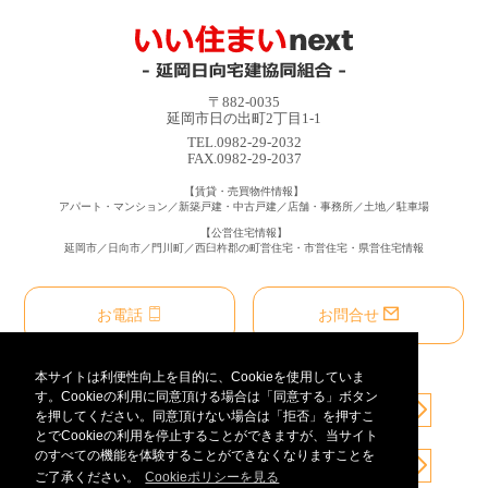
〒882-0035
延岡市日の出町2丁目1-1
TEL.0982-29-2032
FAX.0982-29-2037
【賃貸・売買物件情報】
アパート・マンション／新築戸建・中古戸建／店舗・事務所／土地／駐車場
【公営住宅情報】
延岡市／日向市／門川町／西臼杵郡の町営住宅・市営住宅・県営住宅情報
お電話
お問合せ
本サイトは利便性向上を目的に、Cookieを使用していま
す。Cookieの利用に同意頂ける場合は「同意する」ボタン
を押してください。同意頂けない場合は「拒否」を押すこ
とでCookieの利用を停止することができますが、当サイト
のすべての機能を体験することができなくなりますことを
ご了承ください。
Cookieポリシーを見る