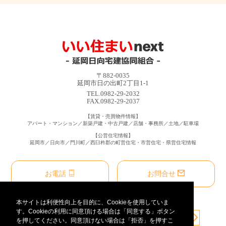
〒882-0035
延岡市日の出町2丁目1-1
TEL.0982-29-2032
FAX.0982-29-2037
【賃貸・売買物件情報】
アパート・マンション／新築戸建・中古戸建／店舗・事務所／土地／駐車場
【公営住宅情報】
延岡市／日向市／門川町／西臼杵郡の町営住宅・市営住宅・県営住宅情報
お電話
お問合せ
本サイトは利便性向上を目的に、Cookieを使用していま
す。Cookieの利用に同意頂ける場合は「同意する」ボタン
を押してください。同意頂けない場合は「拒否」を押すこ