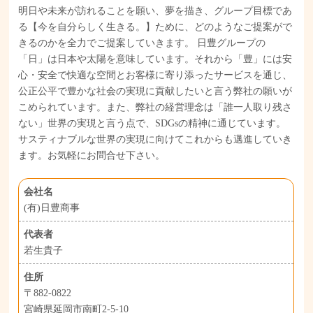
明日や未来が訪れることを願い、夢を描き、グループ目標であ
る【今を自分らしく生きる。】ために、どのようなご提案がで
きるのかを全力でご提案していきます。 日豊グループの
「日」は日本や太陽を意味しています。それから「豊」には安
心・安全で快適な空間とお客様に寄り添ったサービスを通じ、
公正公平で豊かな社会の実現に貢献したいと言う弊社の願いが
こめられています。また、弊社の経営理念は「誰一人取り残さ
ない」世界の実現と言う点で、SDGsの精神に通じています。
サスティナブルな世界の実現に向けてこれからも邁進していき
ます。お気軽にお問合せ下さい。
会社名
(有)日豊商事
代表者
若生貴子
住所
〒882-0822
宮崎県延岡市南町2-5-10