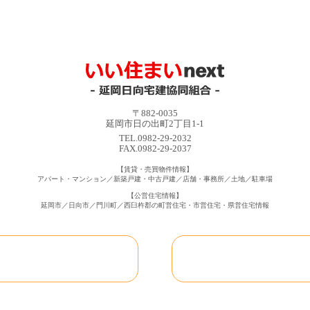
〒882-0035
延岡市日の出町2丁目1-1
TEL.0982-29-2032
FAX.0982-29-2037
【賃貸・売買物件情報】
アパート・マンション／新築戸建・中古戸建／店舗・事務所／土地／駐車場
【公営住宅情報】
延岡市／日向市／門川町／西臼杵郡の町営住宅・市営住宅・県営住宅情報