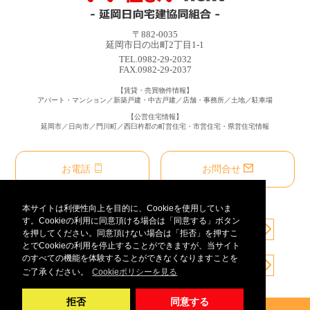
〒882-0035
延岡市日の出町2丁目1-1
TEL.0982-29-2032
FAX.0982-29-2037
【賃貸・売買物件情報】
アパート・マンション／新築戸建・中古戸建／店舗・事務所／土地／駐車場
【公営住宅情報】
延岡市／日向市／門川町／西臼杵郡の町営住宅・市営住宅・県営住宅情報
お電話
お問合せ
本サイトは利便性向上を目的に、Cookieを使用していま
す。Cookieの利用に同意頂ける場合は「同意する」ボタン
を押してください。同意頂けない場合は「拒否」を押すこ
とでCookieの利用を停止することができますが、当サイト
のすべての機能を体験することができなくなりますことを
ご了承ください。
Cookieポリシーを見る
拒否
同意する