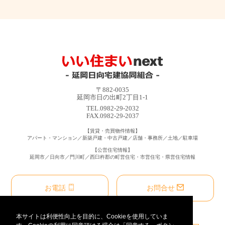
〒882-0035
延岡市日の出町2丁目1-1
TEL.0982-29-2032
FAX.0982-29-2037
【賃貸・売買物件情報】
アパート・マンション／新築戸建・中古戸建／店舗・事務所／土地／駐車場
【公営住宅情報】
延岡市／日向市／門川町／西臼杵郡の町営住宅・市営住宅・県営住宅情報
お電話
お問合せ
本サイトは利便性向上を目的に、Cookieを使用していま