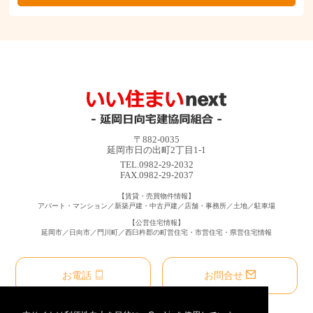
〒882-0035
延岡市日の出町2丁目1-1
TEL.0982-29-2032
FAX.0982-29-2037
【賃貸・売買物件情報】
アパート・マンション／新築戸建・中古戸建／店舗・事務所／土地／駐車場
【公営住宅情報】
延岡市／日向市／門川町／西臼杵郡の町営住宅・市営住宅・県営住宅情報
お電話
お問合せ