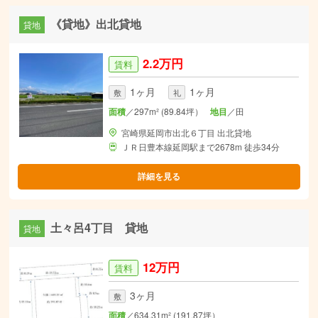
《貸地》出北貸地
貸地
2.2万円
賃料
1ヶ月
1ヶ月
敷
礼
面積
／297m² (89.84坪）
地目
／田
宮崎県延岡市出北６丁目 出北貸地
ＪＲ日豊本線延岡駅まで2678m 徒歩34分
詳細を見る
土々呂4丁目 貸地
貸地
12万円
賃料
3ヶ月
敷
面積
／634.31m² (191.87坪）