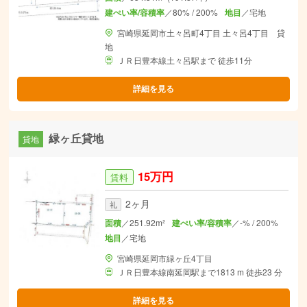
建ぺい率/容積率
／80% / 200%
地目
／宅地
宮崎県延岡市土々呂町4丁目 土々呂4丁目 貸
地
ＪＲ日豊本線土々呂駅まで 徒歩11分
詳細を見る
緑ヶ丘貸地
貸地
15万円
賃料
2ヶ月
礼
面積
／251.92m²
建ぺい率/容積率
／-% / 200%
地目
／宅地
宮崎県延岡市緑ヶ丘4丁目
ＪＲ日豊本線南延岡駅まで1813 m 徒歩23 分
詳細を見る