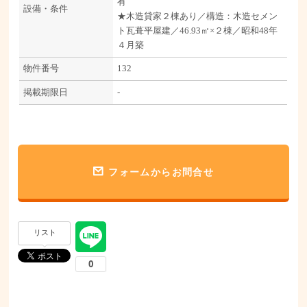
有
設備・条件
★木造貸家２棟あり／構造：木造セメン
ト瓦葺平屋建／46.93㎡×２棟／昭和48年
４月築
物件番号
132
掲載期限日
-
フォームからお問合せ
リスト