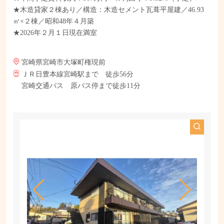
★木造貸家２棟あり／構造：木造セメント瓦葺平屋建／46.93
㎡×２棟／昭和48年４月築
★2026年２月１日現在満室
宮崎県宮崎市大塚町権現前
ＪＲ日豊本線宮崎駅まで 徒歩56分
宮崎交通バス 原バス停まで徒歩11分