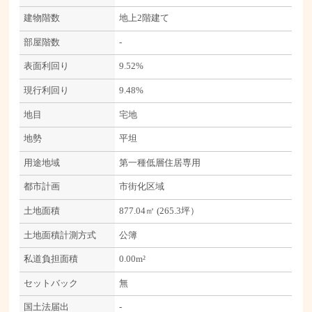
建物階数
地上2階建て
部屋階数
-
表面利回り
9.52%
現行利回り
9.48%
地目
宅地
地勢
平坦
用途地域
第一種低層住居専用
都市計画
市街化区域
土地面積
877.04㎡ (265.3坪）
土地面積計測方式
公簿
私道負担面積
0.00m²
セットバック
無
国土法届出
-