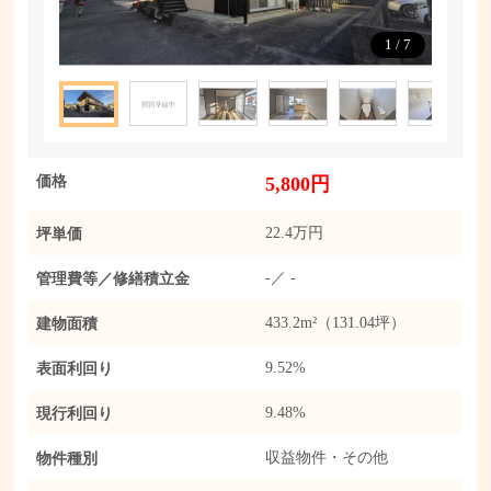
1
/
7
価格
5,800円
坪単価
22.4万円
管理費等／修繕積立金
-／ -
建物面積
433.2m²（131.04坪）
表面利回り
9.52%
現行利回り
9.48%
物件種別
収益物件・その他