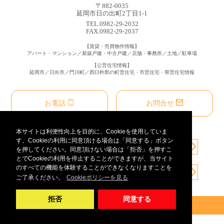
〒882-0035
延岡市日の出町2丁目1-1
TEL.0982-29-2032
FAX.0982-29-2037
【賃貸・売買物件情報】
アパート・マンション／新築戸建・中古戸建／店舗・事務所／土地／駐車場
【公営住宅情報】
延岡市／日向市／門川町／西臼杵郡の町営住宅・市営住宅・県営住宅情報
お電話
お問合せ
本サイトは利便性向上を目的に、Cookieを使用していま
す。Cookieの利用に同意頂ける場合は「同意する」ボタン
を押してください。同意頂けない場合は「拒否」を押すこ
とでCookieの利用を停止することができますが、当サイト
のすべての機能を体験することができなくなりますことを
ご了承ください。
Cookieポリシーを見る
拒否
同意する
© 2023 - 2026 延岡日向宅建協同組合
スマホ表示
PC表示