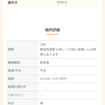
築年月
1978/11
物件詳細
2DK
間取
敷地内貸家３DK／１LDKに改修したお部
屋もあります
建物構造
鉄骨造
新築/中古
中古
面積
433.2m²（131.04坪）
面積計測方式
-
バルコニー
-
向き
南