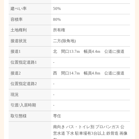
建ぺい率
50%
容積率
80%
土地権利
所有権
接道状況
二方(除角地)
接道1
北 間口13.7m 幅員4.4m 公道に接道
位置指定道路1
-
接道2
西 間口14.7m 幅員4.8m 公道に接道
位置指定道路2
-
現況
-
引渡/入居時期
-
取引態様
専任
南向き
バス・トイレ別
プロパンガス
公
営水道
下水
駐車場有3台以上
鉄骨造
画像