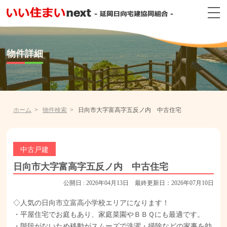
物件詳細
ホーム
物件検索
日向市大字富高字五反ノ内 中古住宅
中古戸建
日向市大字富高字五反ノ内 中古住宅
公開日 : 2026年04月13日 最終更新日：2026年07月10日
◇人気の日向市立富高小学校エリアになります！
・平屋住宅でお庭もあり、家庭菜園やＢＢＱにも最適です。
・階段がないため移動がスムーズで洗濯・掃除などの家事を効