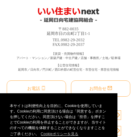
〒882-0035
延岡市日の出町2丁目1-1
TEL.0982-29-2032
FAX.0982-29-2037
【賃貸・売買物件情報】
アパート・マンション／新築戸建・中古戸建／店舗・事務所／土地／駐車場
【公営住宅情報】
延岡市／日向市／門川町／西臼杵郡の町営住宅・市営住宅・県営住宅情報
お電話
お問合せ
本サイトは利便性向上を目的に、Cookieを使用していま
す。Cookieの利用に同意頂ける場合は「同意する」ボタン
を押してください。同意頂けない場合は「拒否」を押すこ
とでCookieの利用を停止することができますが、当サイト
のすべての機能を体験することができなくなりますことを
ご了承ください。
Cookieポリシーを見る