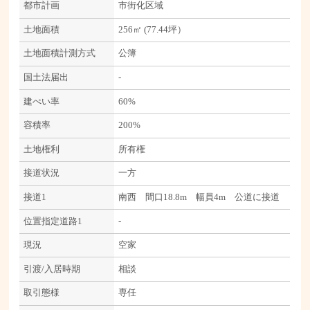
都市計画
市街化区域
土地面積
256㎡ (77.44坪）
土地面積計測方式
公簿
国土法届出
-
建ぺい率
60%
容積率
200%
土地権利
所有権
接道状況
一方
接道1
南西 間口18.8m 幅員4m 公道に接道
位置指定道路1
-
現況
空家
引渡/入居時期
相談
取引態様
専任