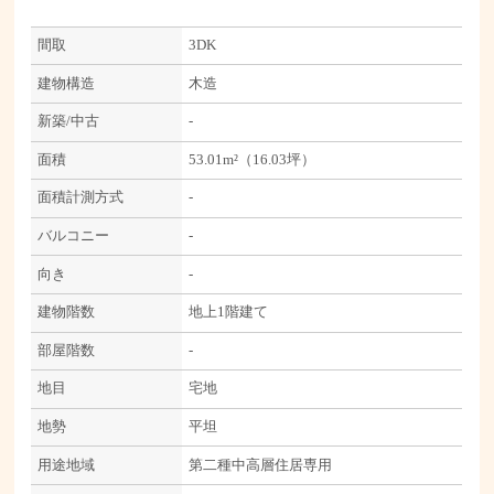
間取
3DK
建物構造
木造
新築/中古
-
面積
53.01m²（16.03坪）
面積計測方式
-
バルコニー
-
向き
-
建物階数
地上1階建て
部屋階数
-
地目
宅地
地勢
平坦
用途地域
第二種中高層住居専用