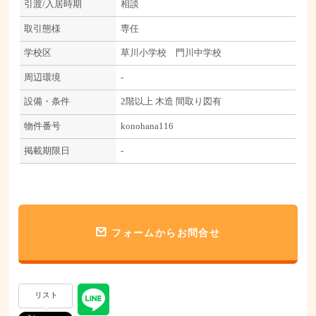
引渡/入居時期
相談
取引態様
専任
学校区
草川小学校 門川中学校
周辺環境
-
設備・条件
2階以上
木造
間取り図有
物件番号
konohana116
掲載期限日
-
フォームからお問合せ
リスト