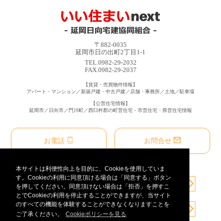
〒882-0035
延岡市日の出町2丁目1-1
TEL.0982-29-2032
FAX.0982-29-2037
【賃貸・売買物件情報】
アパート・マンション／新築戸建・中古戸建／店舗・事務所／土地／駐車場
【公営住宅情報】
延岡市／日向市／門川町／西臼杵郡の町営住宅・市営住宅・県営住宅情報
お電話
お問合せ
本サイトは利便性向上を目的に、Cookieを使用していま
す。Cookieの利用に同意頂ける場合は「同意する」ボタン
を押してください。同意頂けない場合は「拒否」を押すこ
とでCookieの利用を停止することができますが、当サイト
のすべての機能を体験することができなくなりますことを
ご了承ください。
Cookieポリシーを見る