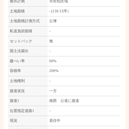
都市計画
市街化区域
土地面積
- (139.15坪）
土地面積計測方式
公簿
私道負担面積
-
セットバック
無
国土法届出
-
建ぺい率
60%
容積率
200%
土地権利
-
接道状況
一方
接道1
南西 公道に接道
位置指定道路1
-
現況
居住中