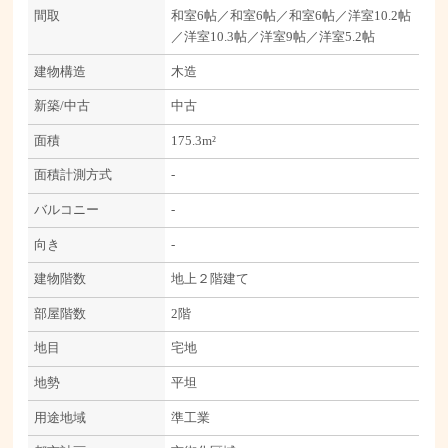
間取
和室6帖／和室6帖／和室6帖／洋室10.2帖
／洋室10.3帖／洋室9帖／洋室5.2帖
建物構造
木造
新築/中古
中古
面積
175.3m²
面積計測方式
-
バルコニー
-
向き
-
建物階数
地上２階建て
部屋階数
2階
地目
宅地
地勢
平坦
用途地域
準工業