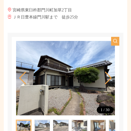
宮崎県東臼杵郡門川町加草2丁目
ＪＲ日豊本線門川駅まで 徒歩25分
1
/
30