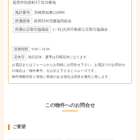
延岡市恒富町4丁目20番地
免許番号
宮崎県知事(2)4966
所属団体
延岡日向宅建協同組合
所属公正取引協議会
(一社)九州不動産公正取引協議会
営業時間
9:00～18:00
定休日
祝日定休、夏季は日曜定休になります
お電話またはフォームからお気軽にお問合せ下さい。お電話でのお問合せ
の場合は「物件番号」をお伝え下さるとスムーズです。
物件掲載内容と現状に相違がある場合は現状を優先と致します。
この物件へのお問合せ
ご要望