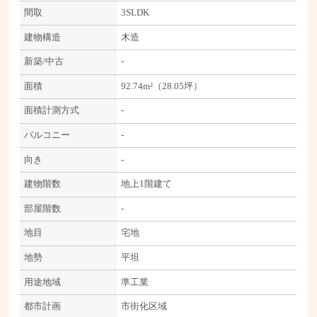
間取
3SLDK
建物構造
木造
新築/中古
-
面積
92.74m²（28.05坪）
面積計測方式
-
バルコニー
-
向き
-
建物階数
地上1階建て
部屋階数
-
地目
宅地
地勢
平坦
用途地域
準工業
都市計画
市街化区域