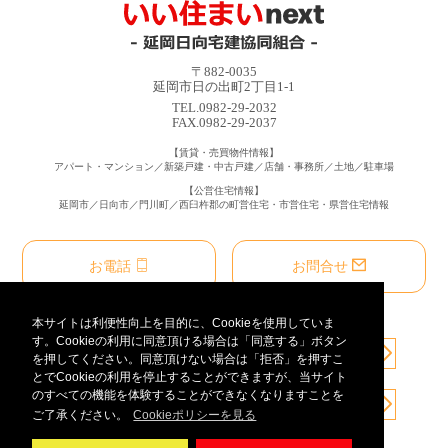
〒882-0035
延岡市日の出町2丁目1-1
TEL.0982-29-2032
FAX.0982-29-2037
【賃貸・売買物件情報】
アパート・マンション／新築戸建・中古戸建／店舗・事務所／土地／駐車場
【公営住宅情報】
延岡市／日向市／門川町／西臼杵郡の町営住宅・市営住宅・県営住宅情報
お電話
お問合せ
本サイトは利便性向上を目的に、Cookieを使用していま
す。Cookieの利用に同意頂ける場合は「同意する」ボタン
を押してください。同意頂けない場合は「拒否」を押すこ
とでCookieの利用を停止することができますが、当サイト
のすべての機能を体験することができなくなりますことを
ご了承ください。
Cookieポリシーを見る