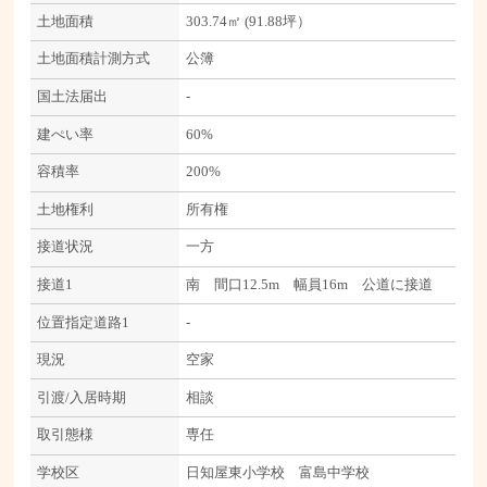
土地面積
303.74㎡ (91.88坪）
土地面積計測方式
公簿
国土法届出
-
建ぺい率
60%
容積率
200%
土地権利
所有権
接道状況
一方
接道1
南 間口12.5m 幅員16m 公道に接道
位置指定道路1
-
現況
空家
引渡/入居時期
相談
取引態様
専任
学校区
日知屋東小学校 富島中学校