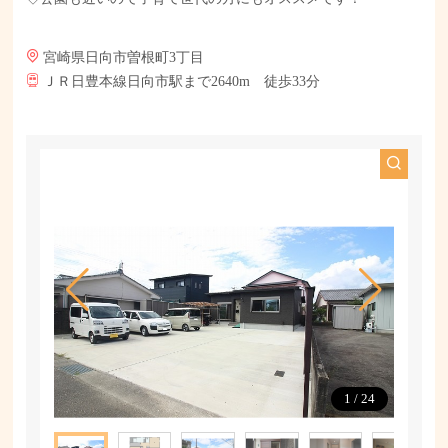
宮崎県日向市曽根町3丁目
ＪＲ日豊本線日向市駅まで2640m 徒歩33分
1
/
24