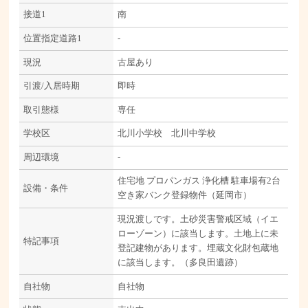
接道1
南
位置指定道路1
-
現況
古屋あり
引渡/入居時期
即時
取引態様
専任
学校区
北川小学校 北川中学校
周辺環境
-
住宅地
プロパンガス
浄化槽
駐車場有2台
設備・条件
空き家バンク登録物件（延岡市）
現況渡しです。土砂災害警戒区域（イエ
ローゾーン）に該当します。土地上に未
特記事項
登記建物があります。埋蔵文化財包蔵地
に該当します。（多良田遺跡）
自社物
自社物