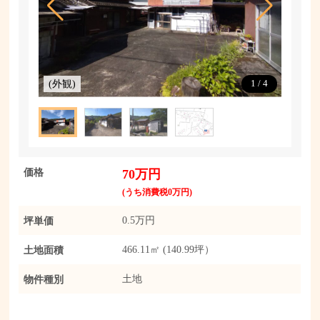
(外観)
(外観)
1
/
4
価格
70万円
(うち消費税0万円)
坪単価
0.5万円
土地面積
466.11㎡ (140.99坪）
物件種別
土地