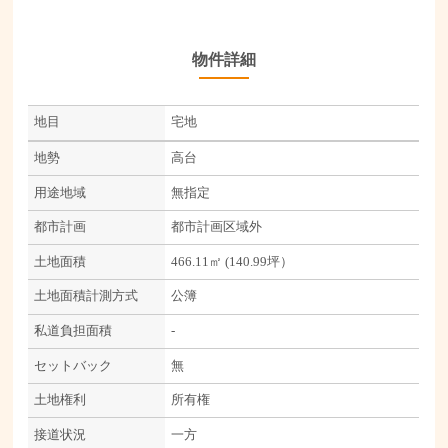
物件詳細
地目
宅地
地勢
高台
用途地域
無指定
都市計画
都市計画区域外
土地面積
466.11㎡ (140.99坪）
土地面積計測方式
公簿
私道負担面積
-
セットバック
無
土地権利
所有権
接道状況
一方