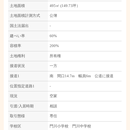
土地面積
495㎡ (149.73坪）
土地面積計測方式
公簿
国土法届出
-
建ぺい率
60%
容積率
200%
土地権利
所有権
接道状況
一方
接道1
南 間口14.7m 幅員6m 公道に接道
位置指定道路1
-
現況
空家
引渡/入居時期
相談
取引態様
専任
学校区
門川小学校 門川中学校