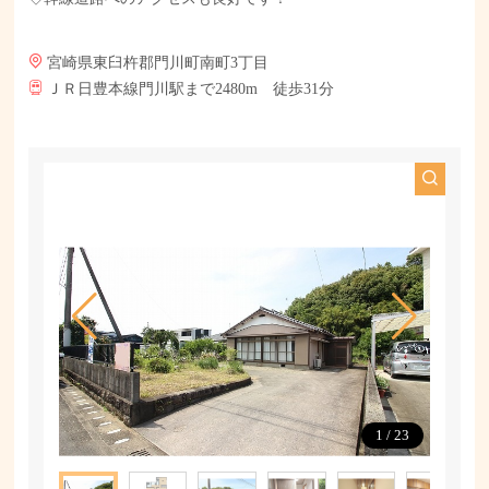
宮崎県東臼杵郡門川町南町3丁目
ＪＲ日豊本線門川駅まで2480m 徒歩31分
1
/
23