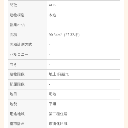
間取
4DK
建物構造
木造
新築/中古
-
面積
90.34m²（27.32坪）
面積計測方式
-
バルコニー
-
向き
-
建物階数
地上1階建て
部屋階数
-
地目
宅地
地勢
平坦
用途地域
第二種住居
都市計画
市街化区域