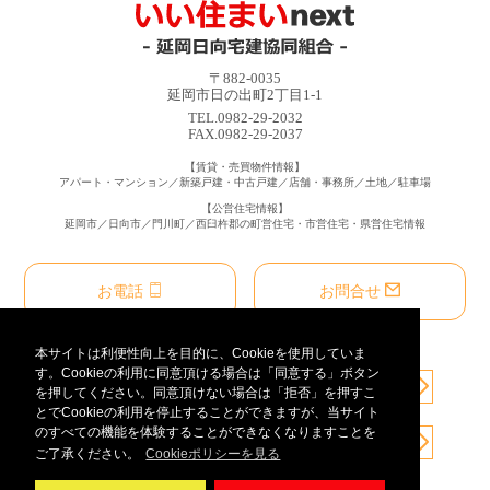
〒882-0035
延岡市日の出町2丁目1-1
TEL.0982-29-2032
FAX.0982-29-2037
【賃貸・売買物件情報】
アパート・マンション／新築戸建・中古戸建／店舗・事務所／土地／駐車場
【公営住宅情報】
延岡市／日向市／門川町／西臼杵郡の町営住宅・市営住宅・県営住宅情報
お電話
お問合せ
本サイトは利便性向上を目的に、Cookieを使用していま
す。Cookieの利用に同意頂ける場合は「同意する」ボタン
を押してください。同意頂けない場合は「拒否」を押すこ
とでCookieの利用を停止することができますが、当サイト
のすべての機能を体験することができなくなりますことを
ご了承ください。
Cookieポリシーを見る