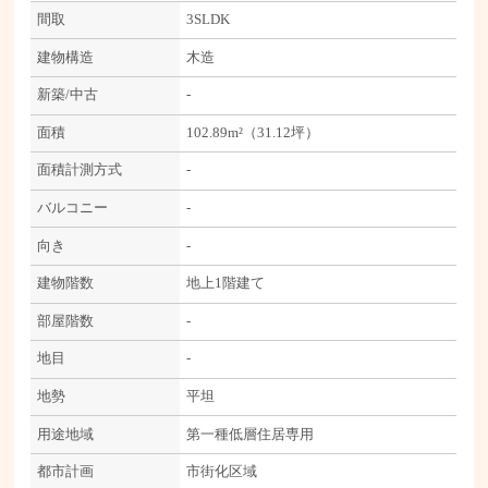
間取
3SLDK
建物構造
木造
新築/中古
-
面積
102.89m²（31.12坪）
面積計測方式
-
バルコニー
-
向き
-
建物階数
地上1階建て
部屋階数
-
地目
-
地勢
平坦
用途地域
第一種低層住居専用
都市計画
市街化区域