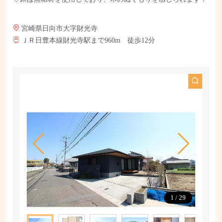
宮崎県日向市大字財光寺
ＪＲ日豊本線財光寺駅まで960m 徒歩12分
1
/
29