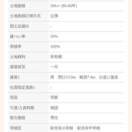
土地面積
266㎡ (80.46坪）
土地面積計測方式
公簿
国土法届出
-
建ぺい率
50%
容積率
100%
土地権利
所有権
接道状況
一方
接道1
西 間口15.9m 幅員7.4m 公道に接道
位置指定道路1
-
現況
空家
引渡/入居時期
相談
取引態様
専任
学校区
財光寺小学校 財光寺中学校