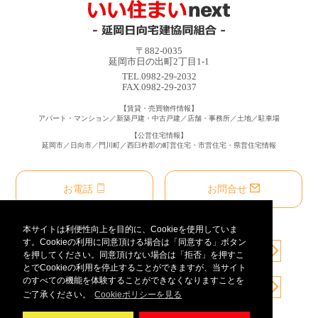
〒882-0035
延岡市日の出町2丁目1-1
TEL.0982-29-2032
FAX.0982-29-2037
【賃貸・売買物件情報】
アパート・マンション／新築戸建・中古戸建／店舗・事務所／土地／駐車場
【公営住宅情報】
延岡市／日向市／門川町／西臼杵郡の町営住宅・市営住宅・県営住宅情報
お電話
お問合せ
本サイトは利便性向上を目的に、Cookieを使用していま
す。Cookieの利用に同意頂ける場合は「同意する」ボタン
を押してください。同意頂けない場合は「拒否」を押すこ
とでCookieの利用を停止することができますが、当サイト
のすべての機能を体験することができなくなりますことを
ご了承ください。
Cookieポリシーを見る