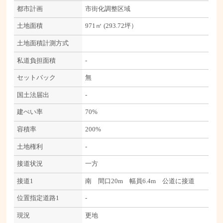
都市計画
市街化調整区域
土地面積
971㎡ (293.72坪）
土地面積計測方式
私道負担面積
-
セットバック
無
国土法届出
-
建ぺい率
70%
容積率
200%
土地権利
-
接道状況
一方
接道1
南 間口20m 幅員6.4m 公道に接道
位置指定道路1
-
現況
更地