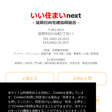
〒882-0035
延岡市日の出町2丁目1-1
TEL.0982-29-2032
FAX.0982-29-2037
【賃貸・売買物件情報】
アパート・マンション／新築戸建・中古戸建／店舗・事務所／土地／駐車場
【公営住宅情報】
延岡市／日向市／門川町／西臼杵郡の町営住宅・市営住宅・県営住宅情報
お電話
お問合せ
本サイトは利便性向上を目的に、Cookieを使用していま
す。Cookieの利用に同意頂ける場合は「同意する」ボタン
を押してください。同意頂けない場合は「拒否」を押すこ
とでCookieの利用を停止することができますが、当サイト
のすべての機能を体験することができなくなりますことを