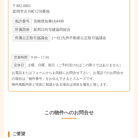
〒882-0063
延岡市古川町1250番地
免許番号
宮崎県知事(4)4498
所属団体
延岡日向宅建協同組合
所属公正取引協議会
(一社)九州不動産公正取引協議会
営業時間
9:00～17:00
定休日
土曜、日曜、祝日（ご予約頂ければこの限りではありません）
お電話またはフォームからお気軽にお問合せ下さい。お電話でのお問合せ
の場合は「物件番号」をお伝え下さるとスムーズです。
物件掲載内容と現状に相違がある場合は現状を優先と致します。
この物件へのお問合せ
ご要望