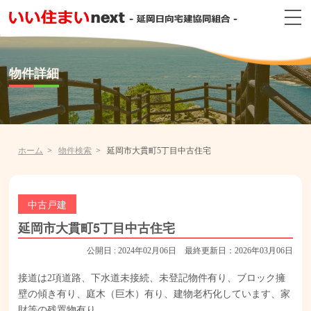
物件詳細
ホーム
物件検索
延岡市大貫町5丁目中古住宅
中古戸建
延岡市大貫町5丁目中古住宅
公開日 : 2024年02月06日 最終更新日：2026年03月06日
接道は2項道路、下水道未接続、未登記物件有り、ブロック擁
壁の傾き有り、庭木（巨木）有り、建物老朽化しています、家
財等の残置物有り