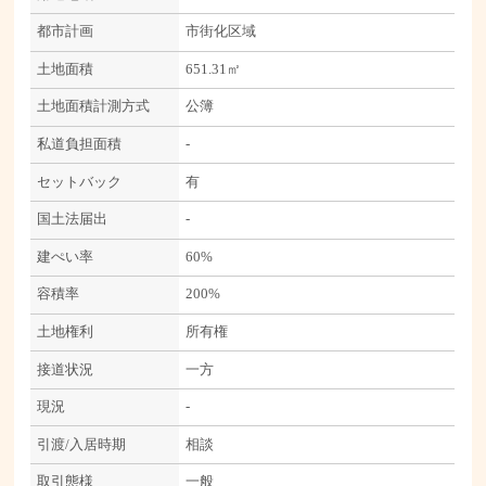
都市計画
市街化区域
土地面積
651.31㎡
土地面積計測方式
公簿
私道負担面積
-
セットバック
有
国土法届出
-
建ぺい率
60%
容積率
200%
土地権利
所有権
接道状況
一方
現況
-
引渡/入居時期
相談
取引態様
一般