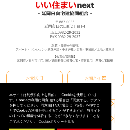
〒882-0035
延岡市日の出町2丁目1-1
TEL.0982-29-2032
FAX.0982-29-2037
【賃貸・売買物件情報】
アパート・マンション／新築戸建・中古戸建／店舗・事務所／土地／駐車場
【公営住宅情報】
延岡市／日向市／門川町／西臼杵郡の町営住宅・市営住宅・県営住宅情報
お電話
お問合せ
本サイトは利便性向上を目的に、Cookieを使用していま
す。Cookieの利用に同意頂ける場合は「同意する」ボタン
を押してください。同意頂けない場合は「拒否」を押すこ
とでCookieの利用を停止することができますが、当サイト
のすべての機能を体験することができなくなりますことを
ご了承ください。
Cookieポリシーを見る