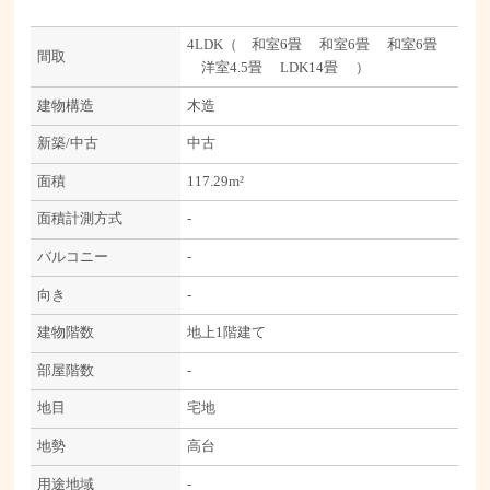
4LDK（ 和室6畳 和室6畳 和室6畳
間取
洋室4.5畳 LDK14畳 ）
建物構造
木造
新築/中古
中古
面積
117.29m²
面積計測方式
-
バルコニー
-
向き
-
建物階数
地上1階建て
部屋階数
-
地目
宅地
地勢
高台
用途地域
-