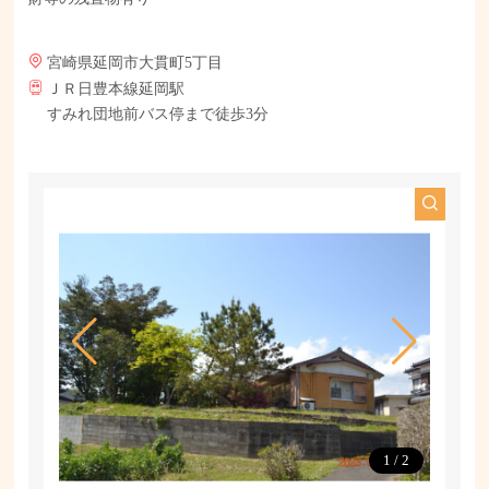
宮崎県延岡市大貫町5丁目
ＪＲ日豊本線延岡駅
すみれ団地前バス停まで徒歩3分
1
/
2