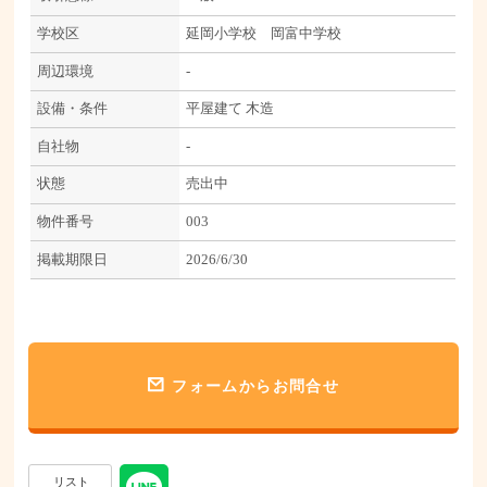
学校区
延岡小学校 岡富中学校
周辺環境
-
設備・条件
平屋建て
木造
自社物
-
状態
売出中
物件番号
003
掲載期限日
2026/6/30
フォームからお問合せ
リスト