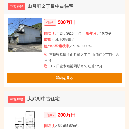
山月町２丁目中古住宅
中古戸建
300万円
価格
間取り
／4DK (92.64m²）
築年月
／1973/9
階建
／ 地上2階建て
建ぺい率/容積率
／60% / 200%
宮崎県延岡市山月町２丁目 山月町２丁目中古
住宅
ＪＲ日豊本線延岡駅まで 徒歩12分
詳細を見る
大武町中古住宅
中古戸建
300万円
価格
間取り
／6K (85.62m²）