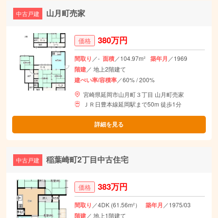
山月町売家
中古戸建
380万円
価格
間取り
／-
面積
／104.97m²
築年月
／1969
階建
／ 地上2階建て
建ぺい率/容積率
／60% / 200%
宮崎県延岡市山月町３丁目 山月町売家
ＪＲ日豊本線延岡駅まで50m 徒歩1分
詳細を見る
稲葉崎町2丁目中古住宅
中古戸建
383万円
価格
間取り
／4DK (61.56m²）
築年月
／1975/03
階建
／ 地上1階建て