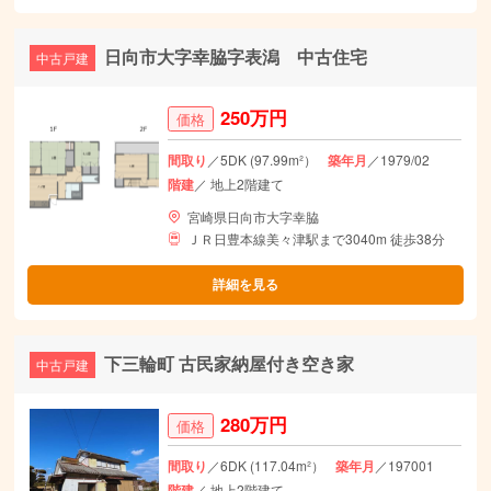
日向市大字幸脇字表潟 中古住宅
中古戸建
250万円
価格
間取り
／5DK (97.99m²）
築年月
／1979/02
階建
／ 地上2階建て
宮崎県日向市大字幸脇
ＪＲ日豊本線美々津駅まで3040m 徒歩38分
詳細を見る
下三輪町 古民家納屋付き空き家
中古戸建
280万円
価格
間取り
／6DK (117.04m²）
築年月
／197001
階建
／ 地上2階建て