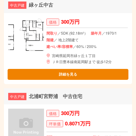
緑ヶ丘中古
中古戸建
300万円
価格
間取り
／5DK (92.18m²）
築年月
／1970/1
階建
／ 地上2階建て
建ぺい率/容積率
／60% / 200%
宮崎県延岡市緑ヶ丘１丁目
ＪＲ日豊本線南延岡駅まで 徒歩12分
詳細を見る
北浦町宮野浦 中古住宅
中古戸建
300万円
価格
0.8071万円
坪単価