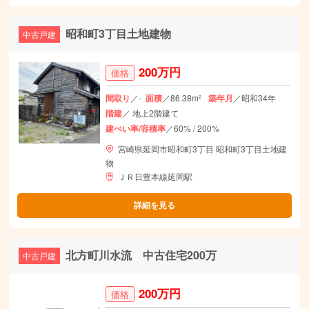
昭和町3丁目土地建物
中古戸建
200万円
価格
間取り
／-
面積
／86.38m²
築年月
／昭和34年
階建
／ 地上2階建て
建ぺい率/容積率
／60% / 200%
宮崎県延岡市昭和町3丁目 昭和町3丁目土地建
物
ＪＲ日豊本線延岡駅
詳細を見る
北方町川水流 中古住宅200万
中古戸建
200万円
価格