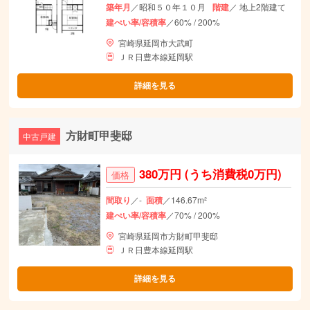
築年月
／昭和５０年１０月
階建
／ 地上2階建て
建ぺい率/容積率
／60% / 200%
宮崎県延岡市大武町
ＪＲ日豊本線延岡駅
詳細を見る
方財町甲斐邸
中古戸建
380万円
(うち消費税0万円)
価格
間取り
／-
面積
／146.67m²
建ぺい率/容積率
／70% / 200%
宮崎県延岡市方財町甲斐邸
ＪＲ日豊本線延岡駅
詳細を見る