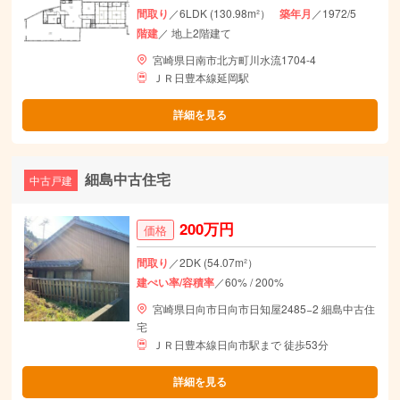
間取り
／6LDK (130.98m²）
築年月
／1972/5
階建
／ 地上2階建て
宮崎県日南市北方町川水流1704-4
ＪＲ日豊本線延岡駅
詳細を見る
細島中古住宅
中古戸建
200万円
価格
間取り
／2DK (54.07m²）
建ぺい率/容積率
／60% / 200%
宮崎県日向市日向市日知屋2485−2 細島中古住
宅
ＪＲ日豊本線日向市駅まで 徒歩53分
詳細を見る