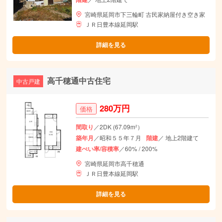
宮崎県延岡市下三輪町 古民家納屋付き空き家
ＪＲ日豊本線延岡駅
詳細を見る
高千穂通中古住宅
中古戸建
280万円
価格
間取り
／2DK (67.09m²）
築年月
／昭和５５年７月
階建
／ 地上2階建て
建ぺい率/容積率
／60% / 200%
宮崎県延岡市高千穂通
ＪＲ日豊本線延岡駅
詳細を見る