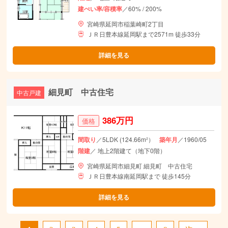
建ぺい率/容積率
／60% / 200%
宮崎県延岡市稲葉崎町2丁目
ＪＲ日豊本線延岡駅まで2571m 徒歩33分
詳細を見る
細見町 中古住宅
中古戸建
386万円
価格
間取り
／5LDK (124.66m²）
築年月
／1960/05
階建
／ 地上2階建て（地下0階）
宮崎県延岡市細見町 細見町 中古住宅
ＪＲ日豊本線南延岡駅まで 徒歩145分
詳細を見る