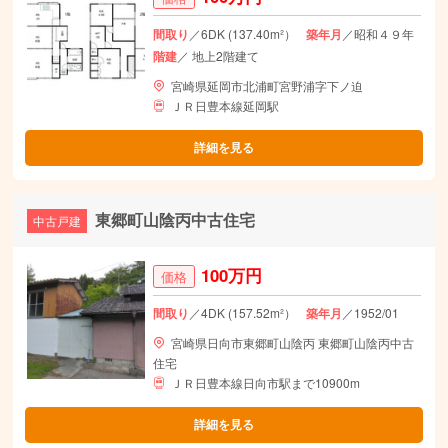
間取り
／6DK (137.40m²）
築年月
／昭和４９年
階建
／ 地上2階建て
宮崎県延岡市北浦町宮野浦字下ノ迫
ＪＲ日豊本線延岡駅
詳細を見る
東郷町山陰丙中古住宅
中古戸建
100万円
価格
間取り
／4DK (157.52m²）
築年月
／1952/01
宮崎県日向市東郷町山陰丙 東郷町山陰丙中古
住宅
ＪＲ日豊本線日向市駅まで10900m
詳細を見る