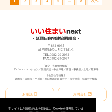
1
2
3
4
5
...
8
次へ
〒882-0035
延岡市日の出町2丁目1-1
TEL.0982-29-2032
FAX.0982-29-2037
【賃貸・売買物件情報】
アパート・マンション／新築戸建・中古戸建／店舗・事務所／土地／駐車場
【公営住宅情報】
延岡市／日向市／門川町／西臼杵郡の町営住宅・市営住宅・県営住宅情報
お電話
お問合せ
本サイトは利便性向上を目的に、Cookieを使用していま