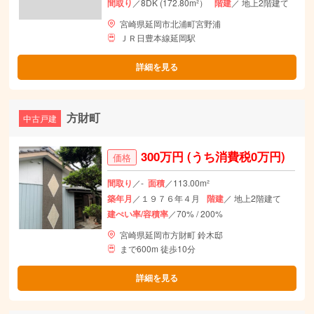
間取り
／8DK (172.80m²）
階建
／ 地上2階建て
宮崎県延岡市北浦町宮野浦
ＪＲ日豊本線延岡駅
詳細を見る
方財町
中古戸建
300万円
(うち消費税0万円)
価格
間取り
／-
面積
／113.00m²
築年月
／１９７６年４月
階建
／ 地上2階建て
建ぺい率/容積率
／70% / 200%
宮崎県延岡市方財町 鈴木邸
まで600m 徒歩10分
詳細を見る