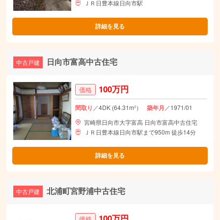
ＪＲ日豊本線日向市駅
詳細を見る
日向市富高中古住宅
中古戸建
100万円
価格
間取り
／4DK (64.31m²）
築年月
／1971/01
宮崎県日向市大字富高 日向市富高中古住宅
ＪＲ日豊本線日向市駅まで950m 徒歩14分
詳細を見る
北浦町宮野浦中古住宅
中古戸建
100万円
価格